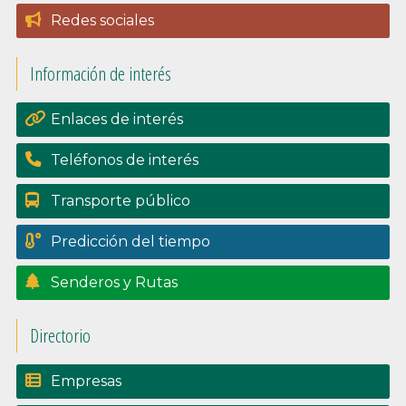
Catálogo de trámites
lateral
Redes sociales
Padrón
principal
Información de interés
Perfil del contratante
Portal de transpariencia
Enlaces de interés
Teléfonos de interés
Transporte público
Predicción del tiempo
Senderos y Rutas
Directorio
Empresas