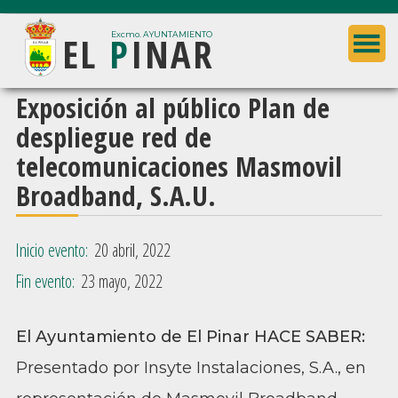
Saltar
Saltar
EL
P
INAR
al
a
Excmo. AYUNTAMIENTO
contenido
la
principal
barra
Ayuntamiento
Exposición al público Plan de
lateral
de
despliegue red de
principal
El
telecomunicaciones Masmovil
Pinar
Broadband, S.A.U.
(Granada)
Inicio evento:
20 abril, 2022
Fin evento:
23 mayo, 2022
El Ayuntamiento de El Pinar HACE SABER:
Presentado por Insyte Instalaciones, S.A., en