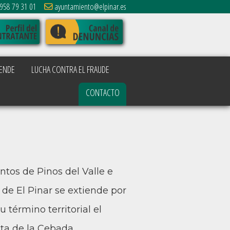
958 79 31 01
ayuntamiento@elpinar.es
ENDE
LUCHA CONTRA EL FRAUDE
CONTACTO
tos de Pinos del Valle e
 de El Pinar se extiende por
 término territorial el
nta de la Cebada.