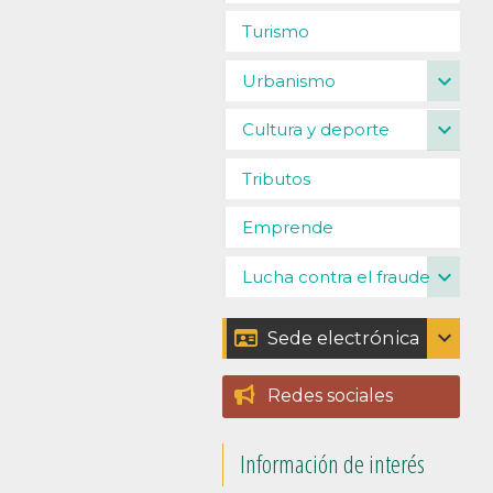
Turismo
expand_more
Urbanismo
expand_more
Cultura y deporte
Tributos
Emprende
expand_more
Lucha contra el fraude
expand_more
Sede electrónica
Catálogo de trámites
Redes sociales
Padrón
Información de interés
Perfil del contratante