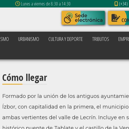
Lunes a viernes de 8:30 a 14:30
(+34) 
ISMO
URBANISMO
CULTURA Y DEPORTE
TRIBUTOS
EMPR
Cómo llegar
Formado por la unión de los antiguos ayuntamien
Ízbor, con capitalidad en la primera, el municipio
ambas vertientes del valle de Lecrín. Incluye en su
histórico puente de Tablate y el castillo de la Ve