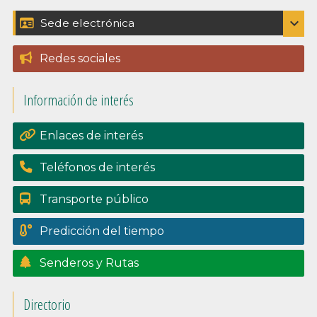
Barra
expand_more
Sede electrónica
Catálogo de trámites
lateral
Redes sociales
Padrón
principal
Información de interés
Perfil del contratante
Portal de transpariencia
Enlaces de interés
Teléfonos de interés
Transporte público
Predicción del tiempo
Senderos y Rutas
Directorio