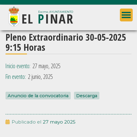
Saltar
Saltar
EL
P
INAR
al
a
Excmo. AYUNTAMIENTO
contenido
la
principal
barra
Ayuntamiento
Pleno Extraordinario 30-05-2025
lateral
de
9:15 Horas
principal
El
Pinar
Inicio evento:
27 mayo, 2025
(Granada)
Fin evento:
2 junio, 2025
Anuncio de la convocatoria
Descarga
Publicado el
27 mayo 2025