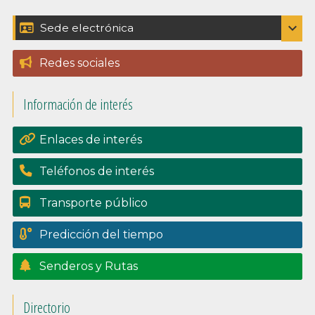
Barra
expand_more
Sede electrónica
Catálogo de trámites
lateral
Redes sociales
Padrón
principal
Información de interés
Perfil del contratante
Portal de transpariencia
Enlaces de interés
Teléfonos de interés
Transporte público
Predicción del tiempo
Senderos y Rutas
Directorio