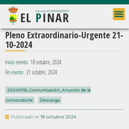
Saltar
Saltar
EL
P
INAR
al
a
Excmo. AYUNTAMIENTO
contenido
la
principal
barra
Ayuntamiento
Pleno Extraordinario-Urgente 21-
lateral
de
10-2024
principal
El
Pinar
Inicio evento:
18 octubre, 2024
(Granada)
Fin evento:
21 octubre, 2024
20241018_Comunicación_Anuncio de la
convocatoria
Descarga
Publicado el
18 octubre 2024