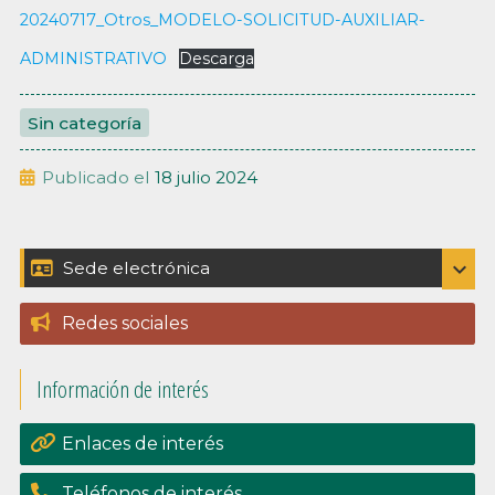
20240717_Otros_MODELO-SOLICITUD-AUXILIAR-
ADMINISTRATIVO
Descarga
Sin categoría
Publicado el
18 julio 2024
Barra
expand_more
Sede electrónica
Catálogo de trámites
lateral
Redes sociales
Padrón
principal
Información de interés
Perfil del contratante
Portal de transpariencia
Enlaces de interés
Teléfonos de interés