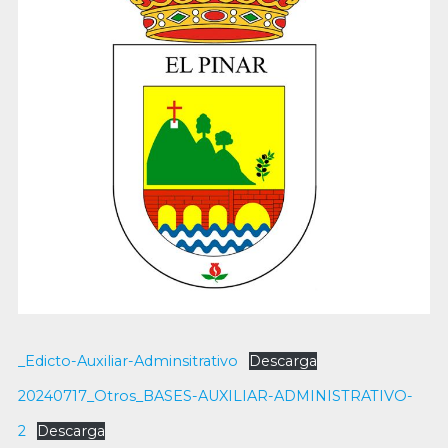
_Edicto-Auxiliar-Adminsitrativo
Descarga
20240717_Otros_BASES-AUXILIAR-ADMINISTRATIVO-
2
Descarga