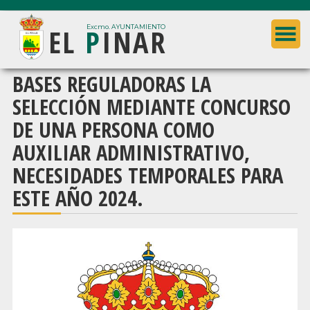
Saltar
Saltar
EL
P
INAR
al
a
Excmo. AYUNTAMIENTO
contenido
la
principal
barra
Ayuntamiento
BASES REGULADORAS LA
lateral
de
SELECCIÓN MEDIANTE CONCURSO
principal
El
DE UNA PERSONA COMO
Pinar
AUXILIAR ADMINISTRATIVO,
(Granada)
NECESIDADES TEMPORALES PARA
ESTE AÑO 2024.