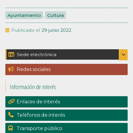
Ayuntamiento
,
Cultura
Publicado el
29 junio 2022
Barra
expand_more
Sede electrónica
Catálogo de trámites
lateral
Redes sociales
Padrón
principal
Información de interés
Perfil del contratante
Portal de transpariencia
Enlaces de interés
Teléfonos de interés
Transporte público