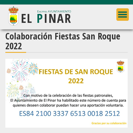
Saltar
Saltar
EL
P
INAR
al
a
Excmo. AYUNTAMIENTO
contenido
la
principal
barra
Ayuntamiento
Colaboración Fiestas San Roque
lateral
de
2022
principal
El
Pinar
(Granada)