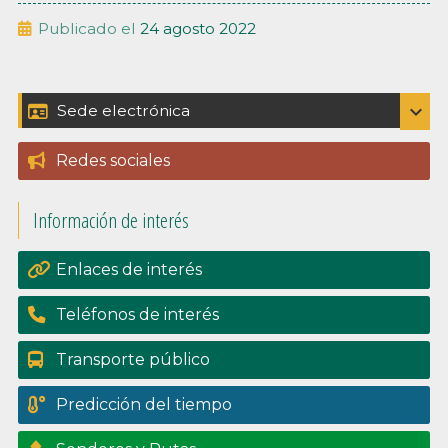
Publicado el
24 agosto 2022
Barra
expand_more
Sede electrónica
Catálogo de trámites
lateral
Redes sociales
Padrón
principal
Información de interés
Perfil del contratante
Portal de transpariencia
Enlaces de interés
Teléfonos de interés
Transporte público
Predicción del tiempo