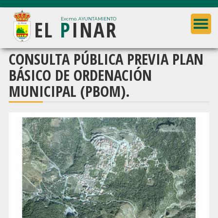
Saltar
Saltar
EL
P
INAR
al
a
Excmo. AYUNTAMIENTO
contenido
la
principal
barra
Ayuntamiento
CONSULTA PÚBLICA PREVIA PLAN
lateral
de
BÁSICO DE ORDENACIÓN
principal
El
MUNICIPAL (PBOM).
Pinar
(Granada)