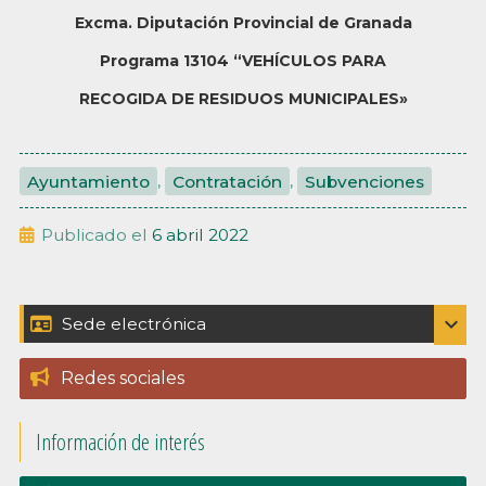
Excma. Diputación Provincial de Granada
Programa 13104 “VEHÍCULOS PARA
RECOGIDA DE RESIDUOS MUNICIPALES»
Ayuntamiento
,
Contratación
,
Subvenciones
Publicado el
6 abril 2022
Barra
expand_more
Sede electrónica
Catálogo de trámites
lateral
Redes sociales
Padrón
principal
Información de interés
Perfil del contratante
Portal de transpariencia