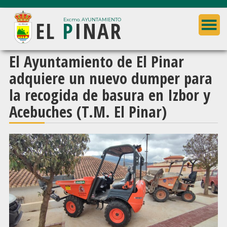
Saltar
Saltar
EL
P
INAR
al
a
Excmo. AYUNTAMIENTO
contenido
la
principal
barra
Ayuntamiento
El Ayuntamiento de El Pinar
lateral
de
adquiere un nuevo dumper para
principal
El
la recogida de basura en Izbor y
Pinar
Acebuches (T.M. El Pinar)
(Granada)