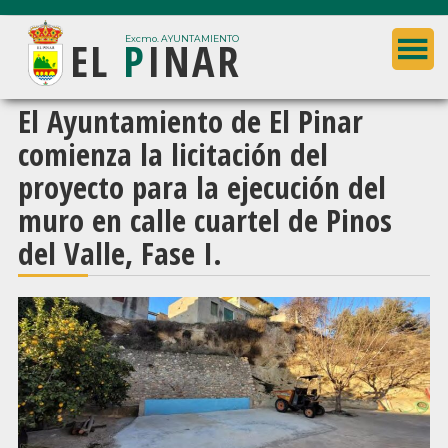
Saltar
Saltar
EL
P
INAR
al
a
Excmo. AYUNTAMIENTO
contenido
la
principal
barra
Ayuntamiento
El Ayuntamiento de El Pinar
lateral
de
comienza la licitación del
principal
El
proyecto para la ejecución del
Pinar
muro en calle cuartel de Pinos
(Granada)
del Valle, Fase I.