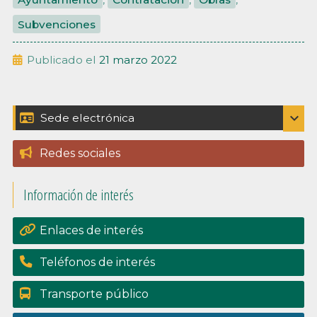
Subvenciones
Publicado el
21 marzo 2022
Barra
expand_more
Sede electrónica
Catálogo de trámites
lateral
Redes sociales
Padrón
principal
Información de interés
Perfil del contratante
Portal de transpariencia
Enlaces de interés
Teléfonos de interés
Transporte público