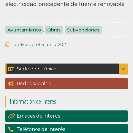
electricidad procedente de fuente renovable.
Ayuntamiento
,
Obras
,
Subvenciones
Publicado el
9 junio 2021
Barra
expand_more
Sede electrónica
Catálogo de trámites
lateral
Redes sociales
Padrón
principal
Información de interés
Perfil del contratante
Portal de transpariencia
Enlaces de interés
Teléfonos de interés