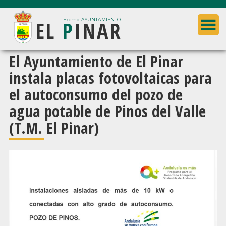
Saltar
Saltar
EL
P
INAR
al
a
Excmo. AYUNTAMIENTO
contenido
la
principal
barra
Ayuntamiento
El Ayuntamiento de El Pinar
lateral
de
instala placas fotovoltaicas para
principal
El
el autoconsumo del pozo de
Pinar
agua potable de Pinos del Valle
(Granada)
(T.M. El Pinar)