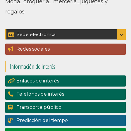
Moda…droguería….mercería…juguetes y
regalos.
Barra
expand_more
Sede electrónica
Catálogo de trámites
lateral
Redes sociales
Padrón
principal
Información de interés
Perfil del contratante
Portal de transpariencia
Enlaces de interés
Teléfonos de interés
Transporte público
Predicción del tiempo