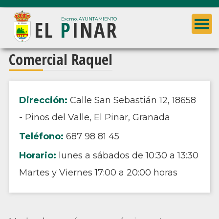
Saltar
Saltar
EL
P
INAR
al
a
Excmo. AYUNTAMIENTO
contenido
la
principal
barra
Ayuntamiento
Comercial Raquel
lateral
de
principal
El
Pinar
Dirección:
Calle San Sebastián 12, 18658
(Granada)
- Pinos del Valle, El Pinar, Granada
Teléfono:
687 98 81 45
Horario:
lunes a sábados de 10:30 a 13:30
Martes y Viernes 17:00 a 20:00 horas