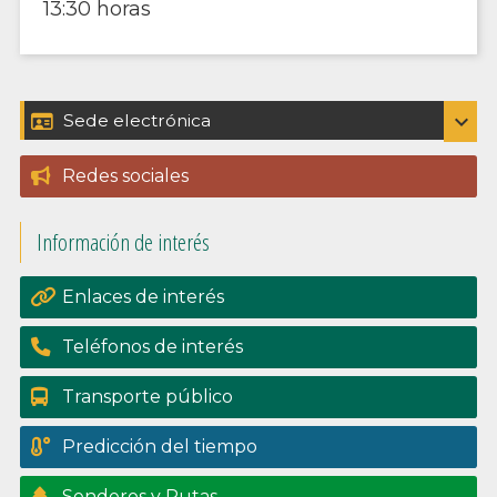
13:30 horas
Barra
expand_more
Sede electrónica
Catálogo de trámites
lateral
Redes sociales
Padrón
principal
Información de interés
Perfil del contratante
Portal de transpariencia
Enlaces de interés
Teléfonos de interés
Transporte público
Predicción del tiempo
Senderos y Rutas