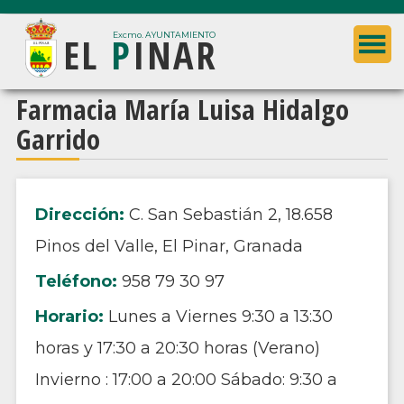
Saltar
Saltar
EL
P
INAR
al
a
Excmo. AYUNTAMIENTO
contenido
la
principal
barra
Ayuntamiento
Farmacia María Luisa Hidalgo
lateral
de
Garrido
principal
El
Pinar
(Granada)
Dirección:
C. San Sebastián 2, 18.658
Pinos del Valle, El Pinar, Granada
Teléfono:
958 79 30 97
Horario:
Lunes a Viernes 9:30 a 13:30
horas y 17:30 a 20:30 horas (Verano)
Invierno : 17:00 a 20:00 Sábado: 9:30 a