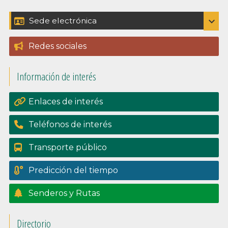
Barra
expand_more
Sede electrónica
Catálogo de trámites
lateral
Redes sociales
Padrón
principal
Información de interés
Perfil del contratante
Portal de transpariencia
Enlaces de interés
Teléfonos de interés
Transporte público
Predicción del tiempo
Senderos y Rutas
Directorio