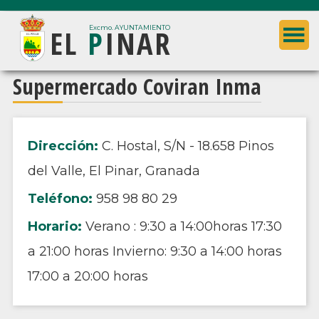
Saltar
Saltar
EL
P
INAR
al
a
Excmo. AYUNTAMIENTO
contenido
la
principal
barra
Ayuntamiento
Supermercado Coviran Inma
lateral
de
principal
El
Pinar
Dirección:
C. Hostal, S/N - 18.658 Pinos
(Granada)
del Valle, El Pinar, Granada
Teléfono:
958 98 80 29
Horario:
Verano : 9:30 a 14:00horas 17:30
a 21:00 horas Invierno: 9:30 a 14:00 horas
17:00 a 20:00 horas