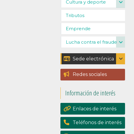
expand_more
Cultura y deporte
Tributos
Emprende
expand_more
Lucha contra el fraude
expand_more
Sede electrónica
Catálogo de trámites
Redes sociales
Padrón
Información de interés
Perfil del contratante
Portal de
Enlaces de interés
transpariencia
Teléfonos de interés