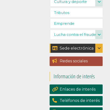
expand_more
Cultura y deporte
Tributos
Emprende
expand_more
Lucha contra el fraude
expand_more
Sede electrónica
Catálogo de trámites
Redes sociales
Padrón
Información de interés
Perfil del contratante
Portal de
Enlaces de interés
transpariencia
Teléfonos de interés