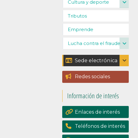
expand_more
Cultura y deporte
Tributos
Emprende
expand_more
Lucha contra el fraude
expand_more
Sede electrónica
Catálogo de trámites
Redes sociales
Padrón
Información de interés
Perfil del contratante
Portal de
Enlaces de interés
transpariencia
Teléfonos de interés