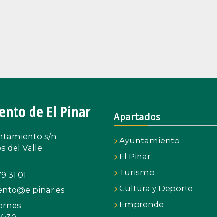
nto de El Pinar
Apartados
ntamiento s/n
Ayuntamiento
s del Valle
El Pinar
Turismo
9 31 01
Cultura y Deporte
nto@elpinar.es
Emprende
iernes
14:30