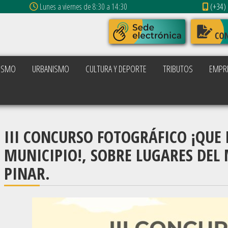
Lunes a viernes de 8:30 a 14:30
(+34) 
ISMO
URBANISMO
CULTURA Y DEPORTE
TRIBUTOS
EMPR
III CONCURSO FOTOGRÁFICO ¡QUE 
MUNICIPIO!, SOBRE LUGARES DEL 
PINAR.