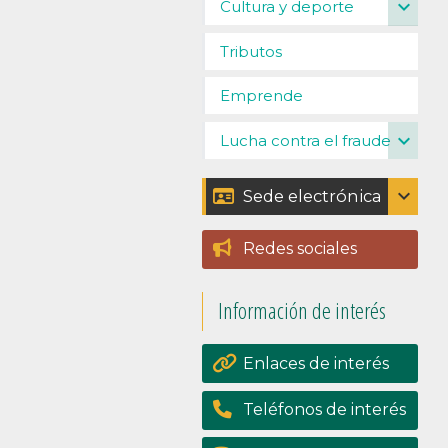
expand_more
Cultura y deporte
Tributos
Emprende
expand_more
Lucha contra el fraude
expand_more
Sede electrónica
Catálogo de trámites
Redes sociales
Padrón
Información de interés
Perfil del contratante
Portal de
Enlaces de interés
transpariencia
Teléfonos de interés