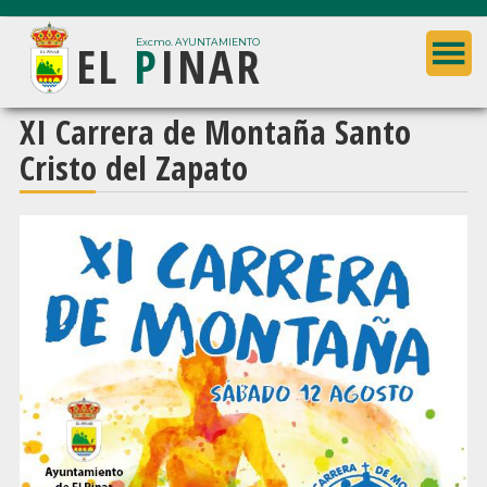
Saltar
Saltar
EL
P
INAR
al
a
Excmo. AYUNTAMIENTO
contenido
la
principal
barra
Ayuntamiento
XI Carrera de Montaña Santo
lateral
de
Cristo del Zapato
principal
El
Pinar
(Granada)