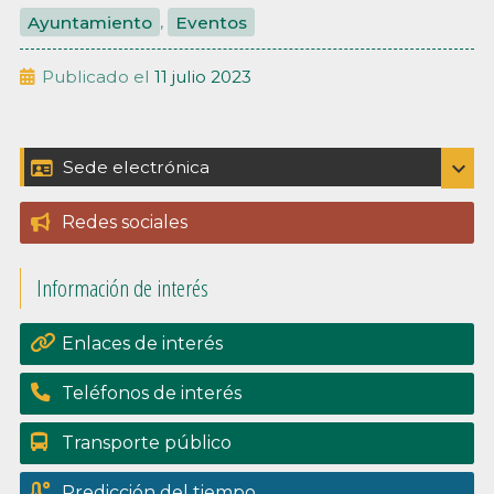
Ayuntamiento
,
Eventos
Publicado el
11 julio 2023
Barra
expand_more
Sede electrónica
Catálogo de trámites
lateral
Redes sociales
Padrón
principal
Información de interés
Perfil del contratante
Portal de transpariencia
Enlaces de interés
Teléfonos de interés
Transporte público
Predicción del tiempo