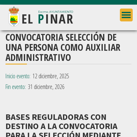
Saltar
Saltar
EL
P
INAR
al
a
Excmo. AYUNTAMIENTO
contenido
la
principal
barra
Ayuntamiento
CONVOCATORIA SELECCIÓN DE
lateral
de
UNA PERSONA COMO AUXILIAR
principal
El
ADMINISTRATIVO
Pinar
(Granada)
Inicio evento:
12 diciembre, 2025
Fin evento:
31 diciembre, 2026
BASES REGULADORAS CON
DESTINO A LA CONVOCATORIA
PARA LA SELECCIÓN MEDIANTE