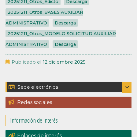
20251211_Otros_Edicto
Descarga
20251211_Otros_BASES AUXILIAR
ADMINISTRATIVO
Descarga
20251211_Otros_MODELO SOLICITUD AUXILIAR
ADMINISTRATIVO
Descarga
Publicado el
12 diciembre 2025
Barra
expand_more
Sede electrónica
Catálogo de trámites
lateral
Redes sociales
Padrón
principal
Información de interés
Perfil del contratante
Portal de transpariencia
Enlaces de interés